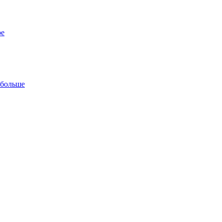
ре
 больше