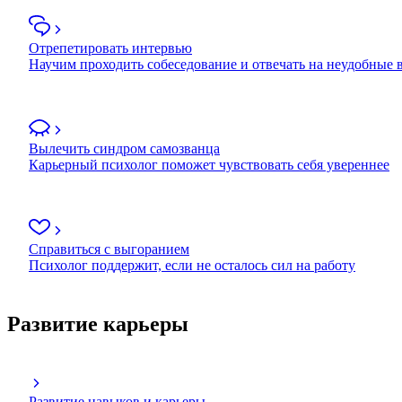
Отрепетировать интервью
Научим проходить собеседование и отвечать на неудобные
Вылечить синдром самозванца
Карьерный психолог поможет чувствовать себя увереннее
Справиться с выгоранием
Психолог поддержит, если не осталось сил на работу
Развитие карьеры
Развитие навыков и карьеры