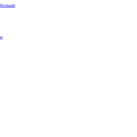
 больше
ре